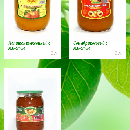
Напиток тыквенный с
Сок абрикосовый с
мякотью
мякотью
3 л
3 л.